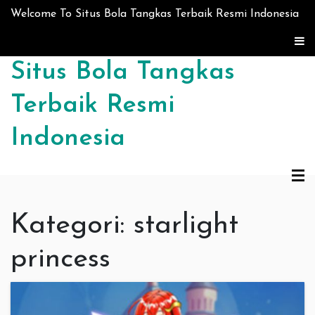
Skip to content
Welcome To Situs Bola Tangkas Terbaik Resmi Indonesia
Situs Bola Tangkas
Terbaik Resmi
Indonesia
Kategori:
starlight
princess