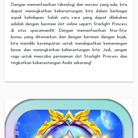
Dengan memanfaatkan teknologi dan inovasi yang ada, kita
dapat meningkatkan keberuntungan kita dalam berbagai
aspek kehidupan. Salah satu cara yang dapat dilakukan
adalah dengan bermain slot online seperti Starlight Princess
di situs spaceman88. Dengan memanfaatkan fitur-fitur
bonus yang ditawarkan dan dengan bermain dengan bijak,
kita memiliki kesempatan untuk mendapatkan kemenangan
besar dan meningkatkan keberuntungan kita. Jadi, jangan
ragu untuk mencoba permainan slot Starlight Princess dan
tingkatkan keberuntungan Anda sekarang!