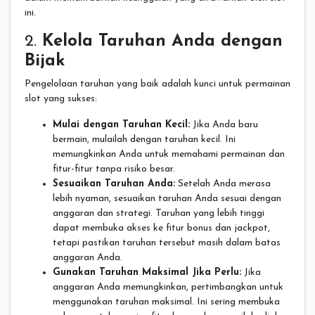
ini.
2.
Kelola Taruhan Anda dengan
Bijak
Pengelolaan taruhan yang baik adalah kunci untuk permainan
slot yang sukses:
Mulai dengan Taruhan Kecil:
Jika Anda baru
bermain, mulailah dengan taruhan kecil. Ini
memungkinkan Anda untuk memahami permainan dan
fitur-fitur tanpa risiko besar.
Sesuaikan Taruhan Anda:
Setelah Anda merasa
lebih nyaman, sesuaikan taruhan Anda sesuai dengan
anggaran dan strategi. Taruhan yang lebih tinggi
dapat membuka akses ke fitur bonus dan jackpot,
tetapi pastikan taruhan tersebut masih dalam batas
anggaran Anda.
Gunakan Taruhan Maksimal Jika Perlu:
Jika
anggaran Anda memungkinkan, pertimbangkan untuk
menggunakan taruhan maksimal. Ini sering membuka