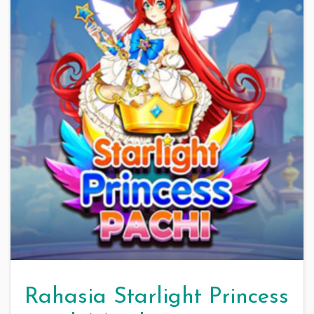
Rahasia Starlight Princess