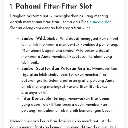
1.
Pahami Fitur-Fitur Slot
Langkah pertama untuk meningkatkan peluang menang
adalah memahami fitur-fitur utama dari Slot
princess slot
.
Slot ini dilengkapi dengan beberapa fitur kunci:
Simbol Wild:
Simbol Wild dapat menggantikan simbol
lain untuk membantu membentuk kombinasi pemenang.
Memahami bagaimana simbol Wild bekerja dapat
membantu Anda membuat keputusan taruhan yang
lebih baik.
Simbol Scatter dan Putaran Gratis:
Mendapatkan
tiga atau lebih simbol Scatter akan memicu fitur
putaran gratis. Selama putaran gratis, peluang Anda
untuk menang meningkat karena fitur-fitur bonus
biasanya aktif.
Fitur Bonus:
Slot ini juga menawarkan fitur bonus
yang dapat diaktifkan secara acak, memberikan
peluang tambahan untuk meraih kemenangan besar.
Memahami cara kerja fitur-fitur ini akan membantu Anda
dalam memanfaatkan keunggulan yang ditawarkan oleh slot