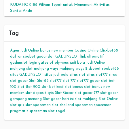
KUDAHOKI88 Pilihan Tepat untuk Menemani Aktivitas
Santai Anda
Tag
Agen Judi Online
bonus new member
Casino Online
Clickbet88
daftar sbobet
gadunslot
GADUNSLOT link alternatif
gadunslot login
gates of olympus
judi bola
Judi Online
mahjong slot
mahjong ways
mahjong ways 2
sbobet
sbobet88
situs GADUNSLOT
situs judi bola
situs slot
situs slot777
situs
slot gacor
Slot
Slot88
slot777
slot 777
slot777 gacor
slot bet
100
Slot Bet 200
slot bet kecil
slot bonus
slot bonus new
member
slot deposit qris
Slot Gacor
slot gacor 777
slot gacor
gampang menang
Slot gacor hari ini
slot mahjong
Slot Online
slot qris
slot spaceman
slot thailand
spaceman
spaceman
pragmatic
spaceman slot
togel