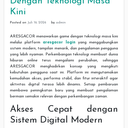
Dengan Teknologi Masa
Kini
Posted on
Juli 19, 2026
by
admin
ARESGACOR menawarkan game dengan teknologi masa kini
melalui platform
aresgacor login
yang menggabungkan
sistem modern, tampilan menarik, dan pengalaman pengguna
yang lebih nyaman. Perkembangan teknologi membuat dunia
hiburan online terus mengalami perubahan, sehingga
ARESGACOR menghadirkan konsep yang mengikuti
kebutuhan pengguna saat ini. Platform ini mengutamakan
kemudahan akses, performa stabil, dan fitur interaktif agar
aktivitas digital terasa lebih dinamis. Setiap pembaruan
membawa peningkatan baru yang membuat pengalaman
bermain semakin relevan dengan perkembangan zaman.
Akses Cepat dengan
Sistem Digital Modern