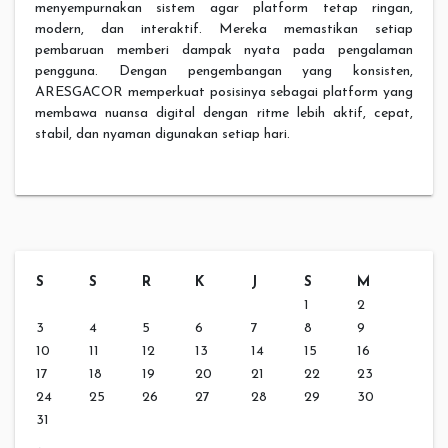
menyempurnakan sistem agar platform tetap ringan,
modern, dan interaktif. Mereka memastikan setiap
pembaruan memberi dampak nyata pada pengalaman
pengguna. Dengan pengembangan yang konsisten,
ARESGACOR memperkuat posisinya sebagai platform yang
membawa nuansa digital dengan ritme lebih aktif, cepat,
stabil, dan nyaman digunakan setiap hari.
S
S
R
K
J
S
M
1
2
3
4
5
6
7
8
9
10
11
12
13
14
15
16
17
18
19
20
21
22
23
24
25
26
27
28
29
30
31