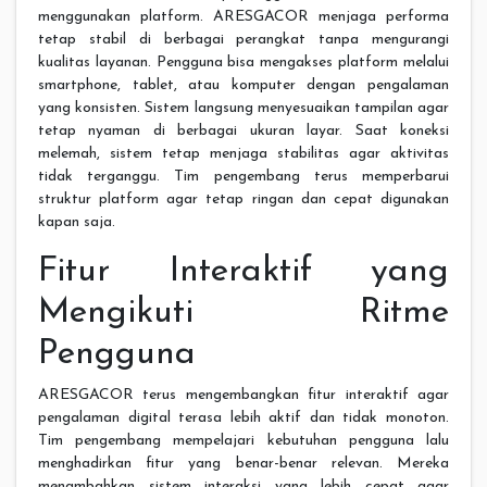
menggunakan platform. ARESGACOR menjaga performa
tetap stabil di berbagai perangkat tanpa mengurangi
kualitas layanan. Pengguna bisa mengakses platform melalui
smartphone, tablet, atau komputer dengan pengalaman
yang konsisten. Sistem langsung menyesuaikan tampilan agar
tetap nyaman di berbagai ukuran layar. Saat koneksi
melemah, sistem tetap menjaga stabilitas agar aktivitas
tidak terganggu. Tim pengembang terus memperbarui
struktur platform agar tetap ringan dan cepat digunakan
kapan saja.
Fitur Interaktif yang
Mengikuti Ritme
Pengguna
ARESGACOR terus mengembangkan fitur interaktif agar
pengalaman digital terasa lebih aktif dan tidak monoton.
Tim pengembang mempelajari kebutuhan pengguna lalu
menghadirkan fitur yang benar-benar relevan. Mereka
menambahkan sistem interaksi yang lebih cepat agar