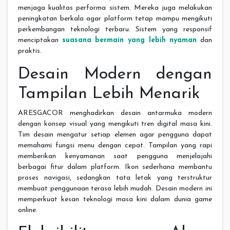
menjaga kualitas performa sistem. Mereka juga melakukan
peningkatan berkala agar platform tetap mampu mengikuti
perkembangan teknologi terbaru. Sistem yang responsif
menciptakan
suasana bermain yang lebih nyaman
dan
praktis.
Desain Modern dengan
Tampilan Lebih Menarik
ARESGACOR menghadirkan desain antarmuka modern
dengan konsep visual yang mengikuti tren digital masa kini.
Tim desain mengatur setiap elemen agar pengguna dapat
memahami fungsi menu dengan cepat. Tampilan yang rapi
memberikan kenyamanan saat pengguna menjelajahi
berbagai fitur dalam platform. Ikon sederhana membantu
proses navigasi, sedangkan tata letak yang terstruktur
membuat penggunaan terasa lebih mudah. Desain modern ini
memperkuat kesan teknologi masa kini dalam dunia game
online.