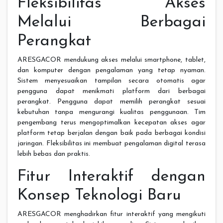
Fleksibilitas Akses
Melalui Berbagai
Perangkat
ARESGACOR mendukung akses melalui smartphone, tablet,
dan komputer dengan pengalaman yang tetap nyaman.
Sistem menyesuaikan tampilan secara otomatis agar
pengguna dapat menikmati platform dari berbagai
perangkat. Pengguna dapat memilih perangkat sesuai
kebutuhan tanpa mengurangi kualitas penggunaan. Tim
pengembang terus mengoptimalkan kecepatan akses agar
platform tetap berjalan dengan baik pada berbagai kondisi
jaringan. Fleksibilitas ini membuat pengalaman digital terasa
lebih bebas dan praktis.
Fitur Interaktif dengan
Konsep Teknologi Baru
ARESGACOR menghadirkan fitur interaktif yang mengikuti