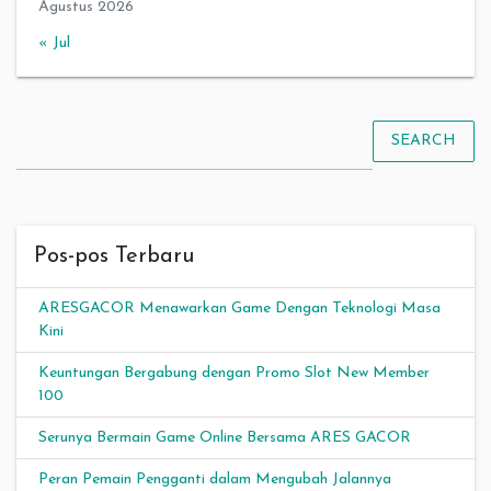
Agustus 2026
« Jul
SEARCH
Pos-pos Terbaru
ARESGACOR Menawarkan Game Dengan Teknologi Masa
Kini
Keuntungan Bergabung dengan Promo Slot New Member
100
Serunya Bermain Game Online Bersama ARES GACOR
Peran Pemain Pengganti dalam Mengubah Jalannya