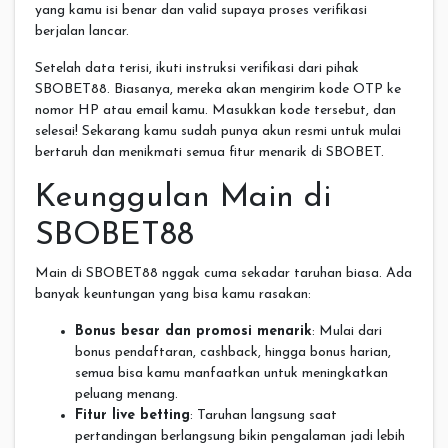
yang kamu isi benar dan valid supaya proses verifikasi
berjalan lancar.
Setelah data terisi, ikuti instruksi verifikasi dari pihak
SBOBET88. Biasanya, mereka akan mengirim kode OTP ke
nomor HP atau email kamu. Masukkan kode tersebut, dan
selesai! Sekarang kamu sudah punya akun resmi untuk mulai
bertaruh dan menikmati semua fitur menarik di SBOBET.
Keunggulan Main di
SBOBET88
Main di SBOBET88 nggak cuma sekadar taruhan biasa. Ada
banyak keuntungan yang bisa kamu rasakan:
Bonus besar dan promosi menarik
: Mulai dari
bonus pendaftaran, cashback, hingga bonus harian,
semua bisa kamu manfaatkan untuk meningkatkan
peluang menang.
Fitur live betting
: Taruhan langsung saat
pertandingan berlangsung bikin pengalaman jadi lebih