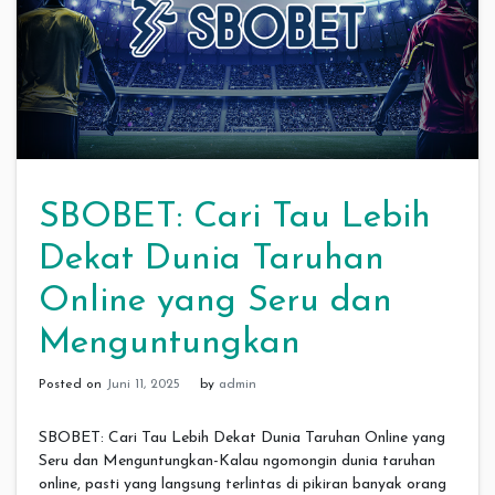
SBOBET: Cari Tau Lebih
Dekat Dunia Taruhan
Online yang Seru dan
Menguntungkan
Posted on
Juni 11, 2025
by
admin
SBOBET: Cari Tau Lebih Dekat Dunia Taruhan Online yang
Seru dan Menguntungkan-Kalau ngomongin dunia taruhan
online, pasti yang langsung terlintas di pikiran banyak orang