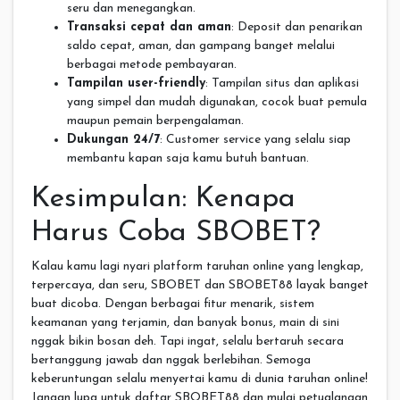
seru dan menegangkan.
Transaksi cepat dan aman
: Deposit dan penarikan
saldo cepat, aman, dan gampang banget melalui
berbagai metode pembayaran.
Tampilan user-friendly
: Tampilan situs dan aplikasi
yang simpel dan mudah digunakan, cocok buat pemula
maupun pemain berpengalaman.
Dukungan 24/7
: Customer service yang selalu siap
membantu kapan saja kamu butuh bantuan.
Kesimpulan: Kenapa
Harus Coba SBOBET?
Kalau kamu lagi nyari platform taruhan online yang lengkap,
terpercaya, dan seru, SBOBET dan SBOBET88 layak banget
buat dicoba. Dengan berbagai fitur menarik, sistem
keamanan yang terjamin, dan banyak bonus, main di sini
nggak bikin bosan deh. Tapi ingat, selalu bertaruh secara
bertanggung jawab dan nggak berlebihan. Semoga
keberuntungan selalu menyertai kamu di dunia taruhan online!
Jangan lupa untuk daftar SBOBET88 dan mulai petualangan