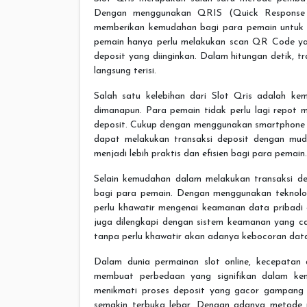
Dengan menggunakan QRIS (Quick Response C
memberikan kemudahan bagi para pemain untuk 
pemain hanya perlu melakukan scan QR Code yan
deposit yang diinginkan. Dalam hitungan detik, t
langsung terisi.
Salah satu kelebihan dari Slot Qris adalah k
dimanapun. Para pemain tidak perlu lagi repot 
deposit. Cukup dengan menggunakan smartphone 
dapat melakukan transaksi deposit dengan mud
menjadi lebih praktis dan efisien bagi para pemain.
Selain kemudahan dalam melakukan transaksi de
bagi para pemain. Dengan menggunakan teknolo
perlu khawatir mengenai keamanan data pribadi 
juga dilengkapi dengan sistem keamanan yang c
tanpa perlu khawatir akan adanya kebocoran data
Dalam dunia permainan slot online, kecepatan
membuat perbedaan yang signifikan dalam ke
menikmati proses deposit yang gacor gampang 
semakin terbuka lebar. Dengan adanya metode p