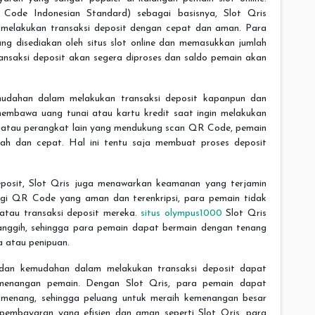
ode Indonesian Standard) sebagai basisnya, Slot Qris
melakukan transaksi deposit dengan cepat dan aman. Para
g disediakan oleh situs slot online dan memasukkan jumlah
ransaksi deposit akan segera diproses dan saldo pemain akan
emudahan dalam melakukan transaksi deposit kapanpun dan
membawa uang tunai atau kartu kredit saat ingin melakukan
atau perangkat lain yang mendukung scan QR Code, pemain
ah dan cepat. Hal ini tentu saja membuat proses deposit
posit, Slot Qris juga menawarkan keamanan yang terjamin
gi QR Code yang aman dan terenkripsi, para pemain tidak
atau transaksi deposit mereka.
situs olympus1000
Slot Qris
anggih, sehingga para pemain dapat bermain dengan tenang
 atau penipuan.
 dan kemudahan dalam melakukan transaksi deposit dapat
menangan pemain. Dengan Slot Qris, para pemain dapat
menang, sehingga peluang untuk meraih kemenangan besar
embayaran yang efisien dan aman seperti Slot Qris, para