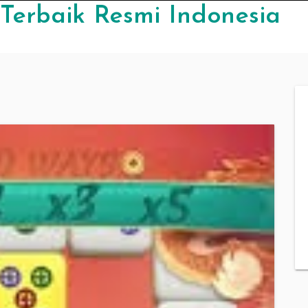
 Terbaik Resmi Indonesia