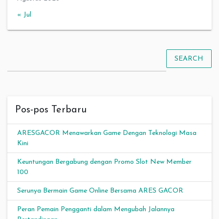
« Jul
SEARCH
Pos-pos Terbaru
ARESGACOR Menawarkan Game Dengan Teknologi Masa
Kini
Keuntungan Bergabung dengan Promo Slot New Member
100
Serunya Bermain Game Online Bersama ARES GACOR
Peran Pemain Pengganti dalam Mengubah Jalannya