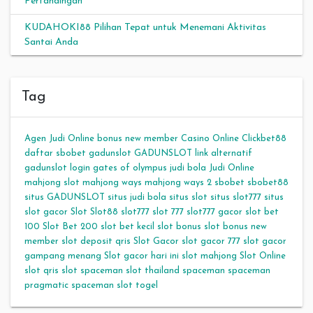
Pertandingan
KUDAHOKI88 Pilihan Tepat untuk Menemani Aktivitas
Santai Anda
Tag
Agen Judi Online
bonus new member
Casino Online
Clickbet88
daftar sbobet
gadunslot
GADUNSLOT link alternatif
gadunslot login
gates of olympus
judi bola
Judi Online
mahjong slot
mahjong ways
mahjong ways 2
sbobet
sbobet88
situs GADUNSLOT
situs judi bola
situs slot
situs slot777
situs
slot gacor
Slot
Slot88
slot777
slot 777
slot777 gacor
slot bet
100
Slot Bet 200
slot bet kecil
slot bonus
slot bonus new
member
slot deposit qris
Slot Gacor
slot gacor 777
slot gacor
gampang menang
Slot gacor hari ini
slot mahjong
Slot Online
slot qris
slot spaceman
slot thailand
spaceman
spaceman
pragmatic
spaceman slot
togel