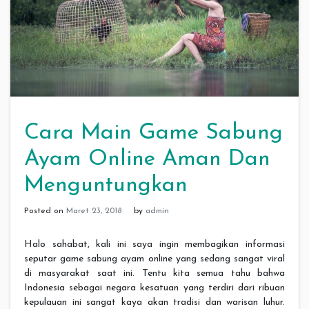
Cara Main Game Sabung
Ayam Online Aman Dan
Menguntungkan
Posted on
Maret 23, 2018
by
admin
Halo sahabat, kali ini saya ingin membagikan informasi
seputar game sabung ayam online yang sedang sangat viral
di masyarakat saat ini. Tentu kita semua tahu bahwa
Indonesia sebagai negara kesatuan yang terdiri dari ribuan
kepulauan ini sangat kaya akan tradisi dan warisan luhur.