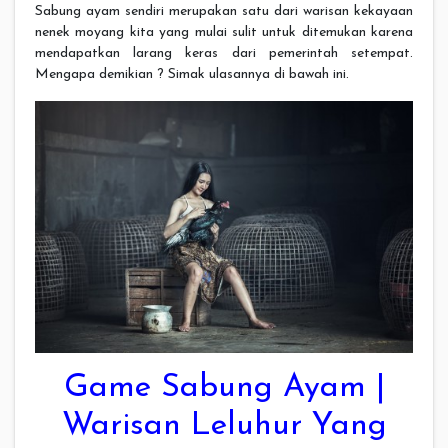
Sabung ayam sendiri merupakan satu dari warisan kekayaan
nenek moyang kita yang mulai sulit untuk ditemukan karena
mendapatkan larang keras dari pemerintah setempat.
Mengapa demikian ? Simak ulasannya di bawah ini.
Game Sabung Ayam |
Warisan Leluhur Yang