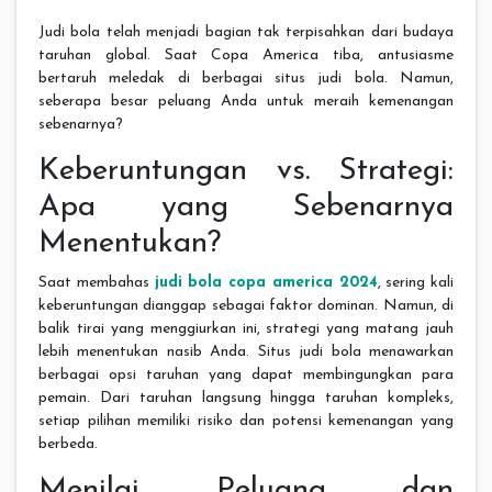
Judi bola telah menjadi bagian tak terpisahkan dari budaya
taruhan global. Saat Copa America tiba, antusiasme
bertaruh meledak di berbagai situs judi bola. Namun,
seberapa besar peluang Anda untuk meraih kemenangan
sebenarnya?
Keberuntungan vs. Strategi:
Apa yang Sebenarnya
Menentukan?
Saat membahas
judi bola copa america 2024
, sering kali
keberuntungan dianggap sebagai faktor dominan. Namun, di
balik tirai yang menggiurkan ini, strategi yang matang jauh
lebih menentukan nasib Anda. Situs judi bola menawarkan
berbagai opsi taruhan yang dapat membingungkan para
pemain. Dari taruhan langsung hingga taruhan kompleks,
setiap pilihan memiliki risiko dan potensi kemenangan yang
berbeda.
Menilai Peluang dan