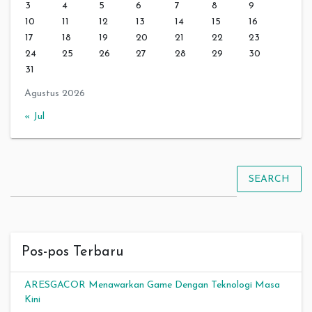
3
4
5
6
7
8
9
10
11
12
13
14
15
16
17
18
19
20
21
22
23
24
25
26
27
28
29
30
31
Agustus 2026
« Jul
SEARCH
Pos-pos Terbaru
ARESGACOR Menawarkan Game Dengan Teknologi Masa
Kini