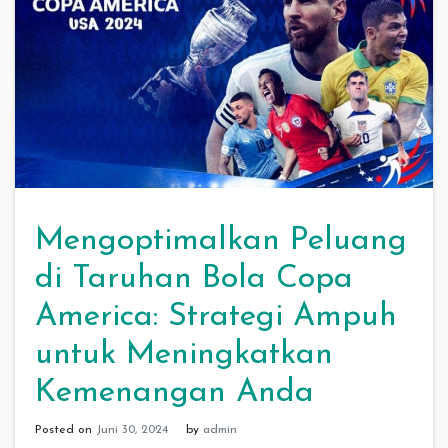
Mengoptimalkan Peluang
di Taruhan Bola Copa
America: Strategi Ampuh
untuk Meningkatkan
Kemenangan Anda
Posted on
Juni 30, 2024
by
admin