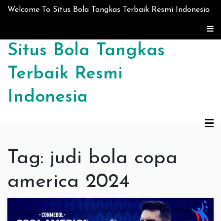
Skip to content
Welcome To Situs Bola Tangkas Terbaik Resmi Indonesia
Situs Bola Tangkas
Terbaik Resmi
Indonesia
Tag:
judi bola copa
america 2024