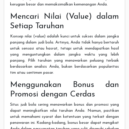
kerugian besar dan memaksimalkan kemenangan Anda.
Mencari Nilai (Value) dalam
Setiap Taruhan
Konsep nilai (value) adalah kunci untuk sukses dalam jangka
panjang dalam judi bola. Artinya, Anda tidak hanya bertaruh
untuk sensasi atau hasrat, tetapi untuk mendapatkan hasil
yang menguntungkan dalam jangka waktu yang lebih
panjang. Pilih taruhan yang menawarkan peluang terbaik
berdasarkan analisis Anda, bukan berdasarkan popularitas
tim atau sentimen pasar.
Menggunakan Bonus dan
Promosi dengan Cerdas
Situs judi bola sering menawarkan bonus dan promosi yang
dapat meningkatkan nilai taruhan Anda. Namun, pastikan
untuk memahami syarat dan ketentuan yang terkait dengan
penawaran ini. Kadang-kadang, bonus besar dapat mengikat
Anda dalam persyaratan taruhan yang sulit dipenuhi sebelum