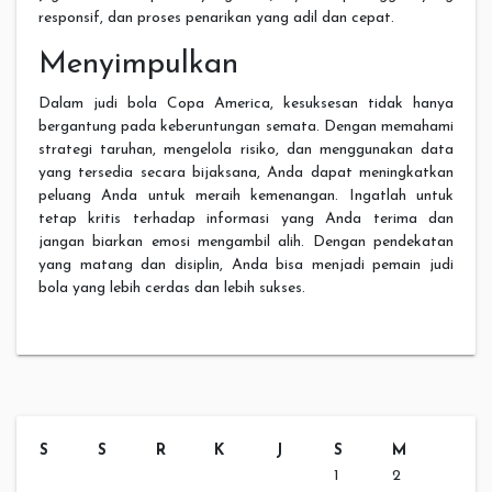
responsif, dan proses penarikan yang adil dan cepat.
Menyimpulkan
Dalam judi bola Copa America, kesuksesan tidak hanya
bergantung pada keberuntungan semata. Dengan memahami
strategi taruhan, mengelola risiko, dan menggunakan data
yang tersedia secara bijaksana, Anda dapat meningkatkan
peluang Anda untuk meraih kemenangan. Ingatlah untuk
tetap kritis terhadap informasi yang Anda terima dan
jangan biarkan emosi mengambil alih. Dengan pendekatan
yang matang dan disiplin, Anda bisa menjadi pemain judi
bola yang lebih cerdas dan lebih sukses.
S
S
R
K
J
S
M
1
2