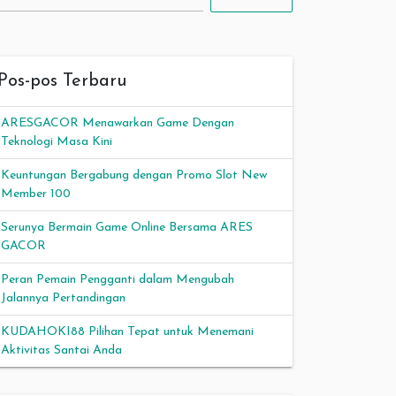
Pos-pos Terbaru
ARESGACOR Menawarkan Game Dengan
Teknologi Masa Kini
Keuntungan Bergabung dengan Promo Slot New
Member 100
Serunya Bermain Game Online Bersama ARES
GACOR
Peran Pemain Pengganti dalam Mengubah
Jalannya Pertandingan
KUDAHOKI88 Pilihan Tepat untuk Menemani
Aktivitas Santai Anda