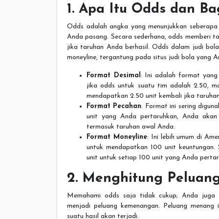
1. Apa Itu Odds dan B
Odds adalah angka yang menunjukkan seberapa 
Anda pasang. Secara sederhana, odds memberi t
jika taruhan Anda berhasil. Odds dalam judi bol
moneyline, tergantung pada situs judi bola yang 
Format Desimal
: Ini adalah format yang
jika odds untuk suatu tim adalah 2.50, m
mendapatkan 2.50 unit kembali jika taruha
Format Pecahan
: Format ini sering digun
unit yang Anda pertaruhkan, Anda akan
termasuk taruhan awal Anda.
Format Moneyline
: Ini lebih umum di Ame
untuk mendapatkan 100 unit keuntungan. 
unit untuk setiap 100 unit yang Anda perta
2. Menghitung Peluan
Memahami odds saja tidak cukup; Anda juga p
menjadi peluang kemenangan. Peluang menang in
suatu hasil akan terjadi.