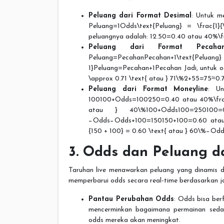
Peluang dari Format Desimal
: Untuk m
Peluang=1Odds\text{Peluang} = \frac{1}{
peluangnya adalah:
12.50=0.40 atau 40%\fr
Peluang dari Format Pecaha
Peluang=PecahanPecahan+1\text{Pe
1}
Peluang
=
Pecahan
+
1
Pecahan
Jadi, untuk 
\approx 0.71 \text{ atau } 71\%
2
+
55
=
75
≈
0.
Peluang dari Format Moneyline
: Un
100100+Odds=100250=0.40 atau 40%\frac{
atau } 40\%
100
+
Odds
100
=
250100
=
−Odds−Odds+100=150150+100=0.60 atau 6
{150 + 100} = 0.60 \text{ atau } 60\%
−
Odd
3. Odds dan Peluang 
Taruhan live menawarkan peluang yang dinamis da
memperbarui odds secara real-time berdasarkan ja
Pantau Perubahan Odds
: Odds bisa berf
mencerminkan bagaimana permainan sedang
odds mereka akan meningkat.