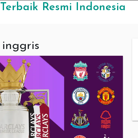
 Terbaik Resmi Indonesia
 inggris