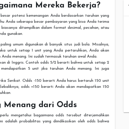
agaimana Mereka Bekerja?
besar potensi kemenangan Anda berdasarkan taruhan yang
ahu Anda seberapa besar pembayaran yang bisa Anda terima
a biasanya ditampilkan dalam format desimal, pecahan, atau
Anda gunakan.
 paling umum digunakan di banyak situs judi bola. Misalnya,
aka untuk setiap 1 unit yang Anda pertaruhkan, Anda akan
n Anda menang. Ini sudah termasuk taruhan awal Anda.
akan di Inggris. Contoh odds 5/2 berarti bahwa untuk setiap 2
 mendapatkan 5 unit jika taruhan Anda menang. Ini juga
rika Serikat. Odds -150 berarti Anda harus bertaruh 150 unit
Sebaliknya, odds +150 berarti Anda akan mendapatkan 150
ruhkan.
g Menang dari Odds
erlu mengetahui bagaimana odds tersebut diterjemahkan
i adalah probabilitas yang diindikasikan oleh odds bahwa