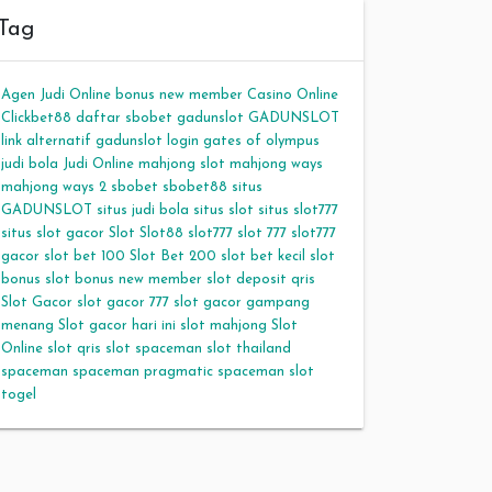
Tag
Agen Judi Online
bonus new member
Casino Online
Clickbet88
daftar sbobet
gadunslot
GADUNSLOT
link alternatif
gadunslot login
gates of olympus
judi bola
Judi Online
mahjong slot
mahjong ways
mahjong ways 2
sbobet
sbobet88
situs
GADUNSLOT
situs judi bola
situs slot
situs slot777
situs slot gacor
Slot
Slot88
slot777
slot 777
slot777
gacor
slot bet 100
Slot Bet 200
slot bet kecil
slot
bonus
slot bonus new member
slot deposit qris
Slot Gacor
slot gacor 777
slot gacor gampang
menang
Slot gacor hari ini
slot mahjong
Slot
Online
slot qris
slot spaceman
slot thailand
spaceman
spaceman pragmatic
spaceman slot
togel