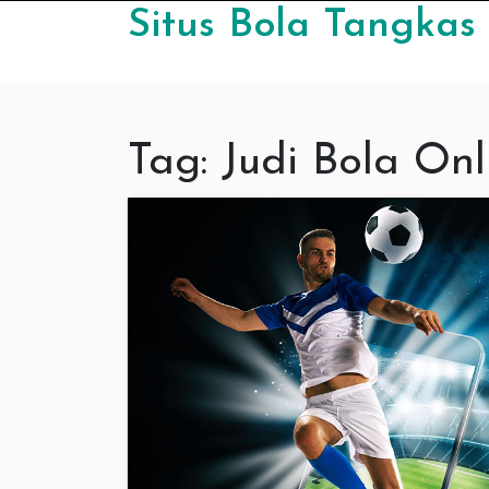
Skip to content
Situs Bola Tangkas
Tag:
Judi Bola Onl