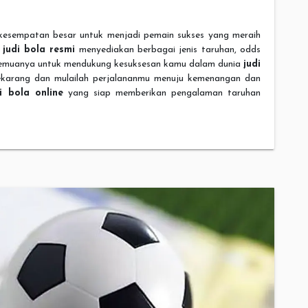
 kesempatan besar untuk menjadi pemain sukses yang meraih
 judi bola resmi
menyediakan berbagai jenis taruhan, odds
 semuanya untuk mendukung kesuksesan kamu dalam dunia
judi
karang dan mulailah perjalananmu menuju kemenangan dan
di bola online
yang siap memberikan pengalaman taruhan