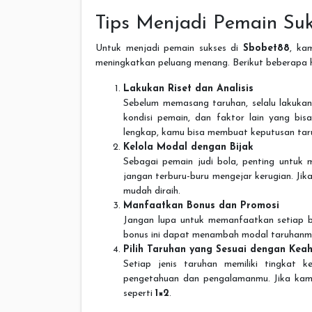
Tips Menjadi Pemain Suk
Untuk menjadi pemain sukses di
Sbobet88
, ka
meningkatkan peluang menang. Berikut beberapa h
Lakukan Riset dan Analisis
Sebelum memasang taruhan, selalu lakukan 
kondisi pemain, dan faktor lain yang bis
lengkap, kamu bisa membuat keputusan taru
Kelola Modal dengan Bijak
Sebagai pemain judi bola, penting untuk 
jangan terburu-buru mengejar kerugian. Jik
mudah diraih.
Manfaatkan Bonus dan Promosi
Jangan lupa untuk memanfaatkan setiap 
bonus ini dapat menambah modal taruhanmu
Pilih Taruhan yang Sesuai dengan Keah
Setiap jenis taruhan memiliki tingkat k
pengetahuan dan pengalamanmu. Jika kamu
seperti
1×2
.