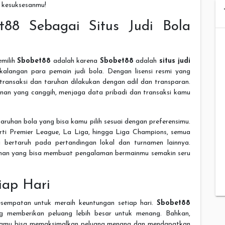
i kesuksesanmu!
88 Sebagai Situs Judi Bola
milih
Sbobet88
adalah karena
Sbobet88
adalah
situs judi
kalangan para pemain judi bola. Dengan lisensi resmi yang
ansaksi dan taruhan dilakukan dengan adil dan transparan.
anan yang canggih, menjaga data pribadi dan transaksi kamu
ruhan bola yang bisa kamu pilih sesuai dengan preferensimu.
perti Premier League, La Liga, hingga Liga Champions, semua
 bertaruh pada pertandingan lokal dan turnamen lainnya.
ruhan yang bisa membuat pengalaman bermainmu semakin seru
iap Hari
empatan untuk meraih keuntungan setiap hari.
Sbobet88
g memberikan peluang lebih besar untuk menang. Bahkan,
t, kamu bisa memaksimalkan peluang menang dan mendapatkan