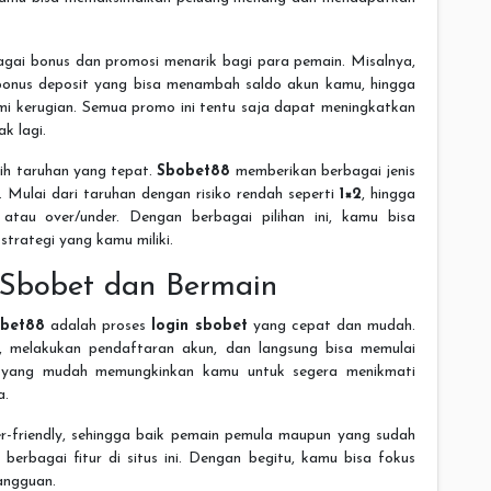
gai bonus dan promosi menarik bagi para pemain. Misalnya,
onus deposit yang bisa menambah saldo akun kamu, hingga
i kerugian. Semua promo ini tentu saja dapat meningkatkan
k lagi.
lih taruhan yang tepat.
Sbobet88
memberikan berbagai jenis
. Mulai dari taruhan dengan risiko rendah seperti
1×2
, hingga
atau over/under. Dengan berbagai pilihan ini, kamu bisa
trategi yang kamu miliki.
Sbobet dan Bermain
bet88
adalah proses
login sbobet
yang cepat dan mudah.
, melakukan pendaftaran akun, dan langsung bisa memulai
n yang mudah memungkinkan kamu untuk segera menikmati
a.
r-friendly, sehingga baik pemain pemula maupun yang sudah
rbagai fitur di situs ini. Dengan begitu, kamu bisa fokus
angguan.