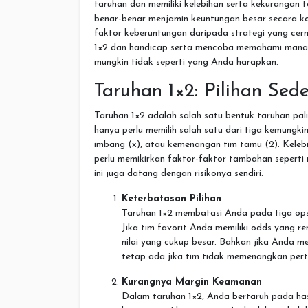
taruhan dan memiliki kelebihan serta kekurangan 
benar-benar menjamin keuntungan besar secara konsi
faktor keberuntungan daripada strategi yang cer
1×2 dan handicap serta mencoba memahami mana y
mungkin tidak seperti yang Anda harapkan.
Taruhan 1×2: Pilihan Sed
Taruhan 1×2 adalah salah satu bentuk taruhan pali
hanya perlu memilih salah satu dari tiga kemungki
imbang (x), atau kemenangan tim tamu (2). Keleb
perlu memikirkan faktor-faktor tambahan sepert
ini juga datang dengan risikonya sendiri.
Keterbatasan Pilihan
Taruhan 1×2 membatasi Anda pada tiga op
Jika tim favorit Anda memiliki odds yang r
nilai yang cukup besar. Bahkan jika Anda m
tetap ada jika tim tidak memenangkan pert
Kurangnya Margin Keamanan
Dalam taruhan 1×2, Anda bertaruh pada has