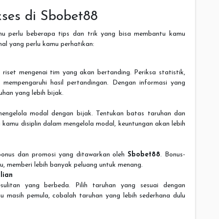
ses di Sbobet88
mu perlu beberapa tips dan trik yang bisa membantu kamu
al yang perlu kamu perhatikan:
riset mengenai tim yang akan bertanding. Periksa statistik,
a mempengaruhi hasil pertandingan. Dengan informasi yang
han yang lebih bijak.
mengelola modal dengan bijak. Tentukan batas taruhan dan
a kamu disiplin dalam mengelola modal, keuntungan akan lebih
bonus dan promosi yang ditawarkan oleh
Sbobet88
. Bonus-
, memberi lebih banyak peluang untuk menang.
lian
esulitan yang berbeda. Pilih taruhan yang sesuai dengan
 masih pemula, cobalah taruhan yang lebih sederhana dulu