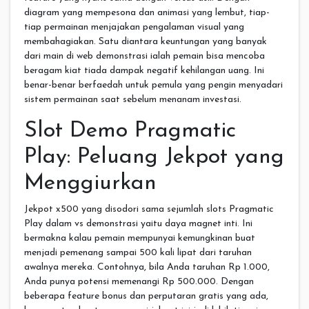
diagram yang mempesona dan animasi yang lembut, tiap-
tiap permainan menjajakan pengalaman visual yang
membahagiakan. Satu diantara keuntungan yang banyak
dari main di web demonstrasi ialah pemain bisa mencoba
beragam kiat tiada dampak negatif kehilangan uang. Ini
benar-benar berfaedah untuk pemula yang pengin menyadari
sistem permainan saat sebelum menanam investasi.
Slot Demo Pragmatic
Play: Peluang Jekpot yang
Menggiurkan
Jekpot x500 yang disodori sama sejumlah slots Pragmatic
Play dalam vs demonstrasi yaitu daya magnet inti. Ini
bermakna kalau pemain mempunyai kemungkinan buat
menjadi pemenang sampai 500 kali lipat dari taruhan
awalnya mereka. Contohnya, bila Anda taruhan Rp 1.000,
Anda punya potensi memenangi Rp 500.000. Dengan
beberapa feature bonus dan perputaran gratis yang ada,