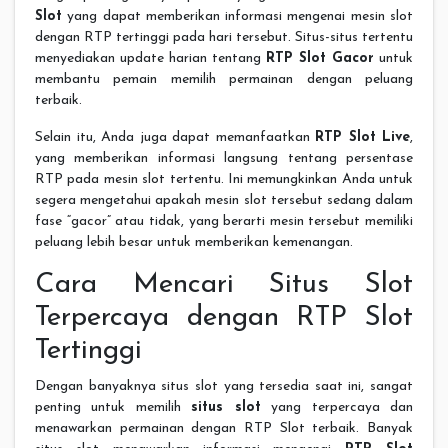
Slot
yang dapat memberikan informasi mengenai mesin slot
dengan RTP tertinggi pada hari tersebut. Situs-situs tertentu
menyediakan update harian tentang
RTP Slot Gacor
untuk
membantu pemain memilih permainan dengan peluang
terbaik.
Selain itu, Anda juga dapat memanfaatkan
RTP Slot Live
,
yang memberikan informasi langsung tentang persentase
RTP pada mesin slot tertentu. Ini memungkinkan Anda untuk
segera mengetahui apakah mesin slot tersebut sedang dalam
fase “gacor” atau tidak, yang berarti mesin tersebut memiliki
peluang lebih besar untuk memberikan kemenangan.
Cara Mencari Situs Slot
Terpercaya dengan RTP Slot
Tertinggi
Dengan banyaknya situs slot yang tersedia saat ini, sangat
penting untuk memilih
situs slot
yang terpercaya dan
menawarkan permainan dengan RTP Slot terbaik. Banyak