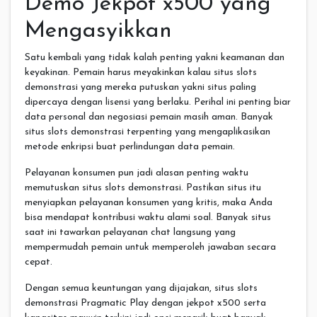
Demo Jekpot x500 yang
Mengasyikkan
Satu kembali yang tidak kalah penting yakni keamanan dan
keyakinan. Pemain harus meyakinkan kalau situs slots
demonstrasi yang mereka putuskan yakni situs paling
dipercaya dengan lisensi yang berlaku. Perihal ini penting biar
data personal dan negosiasi pemain masih aman. Banyak
situs slots demonstrasi terpenting yang mengaplikasikan
metode enkripsi buat perlindungan data pemain.
Pelayanan konsumen pun jadi alasan penting waktu
memutuskan situs slots demonstrasi. Pastikan situs itu
menyiapkan pelayanan konsumen yang kritis, maka Anda
bisa mendapat kontribusi waktu alami soal. Banyak situs
saat ini tawarkan pelayanan chat langsung yang
mempermudah pemain untuk memperoleh jawaban secara
cepat.
Dengan semua keuntungan yang dijajakan, situs slots
demonstrasi Pragmatic Play dengan jekpot x500 serta