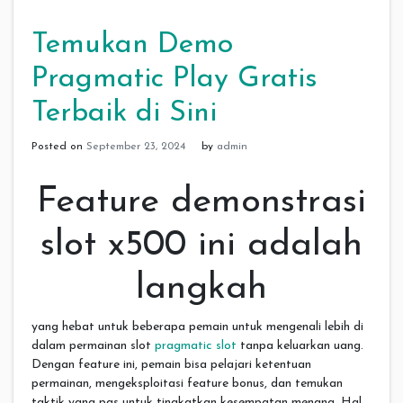
Temukan Demo
Pragmatic Play Gratis
Terbaik di Sini
Posted on
September 23, 2024
by
admin
Feature demonstrasi
slot x500 ini adalah
langkah
yang hebat untuk beberapa pemain untuk mengenali lebih di
dalam permainan slot
pragmatic slot
tanpa keluarkan uang.
Dengan feature ini, pemain bisa pelajari ketentuan
permainan, mengeksploitasi feature bonus, dan temukan
taktik yang pas untuk tingkatkan kesempatan menang. Hal