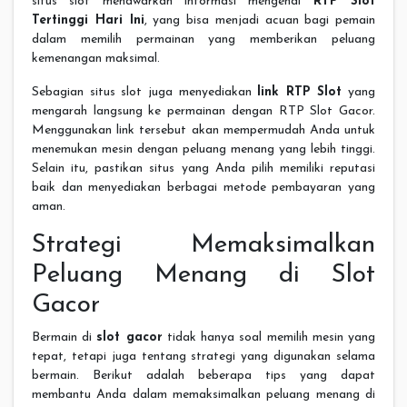
situs slot menawarkan informasi mengenai
RTP Slot
Tertinggi Hari Ini
, yang bisa menjadi acuan bagi pemain
dalam memilih permainan yang memberikan peluang
kemenangan maksimal.
Sebagian situs slot juga menyediakan
link RTP Slot
yang
mengarah langsung ke permainan dengan RTP Slot Gacor.
Menggunakan link tersebut akan mempermudah Anda untuk
menemukan mesin dengan peluang menang yang lebih tinggi.
Selain itu, pastikan situs yang Anda pilih memiliki reputasi
baik dan menyediakan berbagai metode pembayaran yang
aman.
Strategi Memaksimalkan
Peluang Menang di Slot
Gacor
Bermain di
slot gacor
tidak hanya soal memilih mesin yang
tepat, tetapi juga tentang strategi yang digunakan selama
bermain. Berikut adalah beberapa tips yang dapat
membantu Anda dalam memaksimalkan peluang menang di