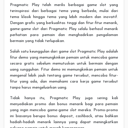
Pragmatic Play telah merilis berbagai game slot yang
terinspirasi dari berbagai tema yang berbeda, mulai dari
tema klasik hingga tema yang lebih modern dan inovatif.
Dengan grafis yang berkualitas tinggi dan fitur-fitur menarik,
game-game slot dari Pragmatic Play selalu berhasil menarik
perhatian para pemain dan menghadirkan pengalaman
bermain yang tidak terlupakan.
Salah satu keunggulan dari game slot Pragmatic Play adalah
fitur demo yang memungkinkan pemain untuk mencoba game
secara gratis sebelum memutuskan untuk bermain dengan
uang sungguhan. Fitur demo ini memungkinkan pemain untuk
mengenal lebih jauh tentang game tersebut, mencoba fitur-
fitur yang ada, dan memahami cara kerja game tersebut
tanpa harus mengeluarkan uang.
Tidak hanya itu, Pragmatic Play juga sering kali
menyediakan promo dan bonus menarik bagi para pemain
yang ingin mencoba game-game slot mereka. Promo-promo
ini biasanya berupa bonus deposit, cashback, atau bahkan
hadiah-hadiah menarik lainnya yang dapat meningkatkan