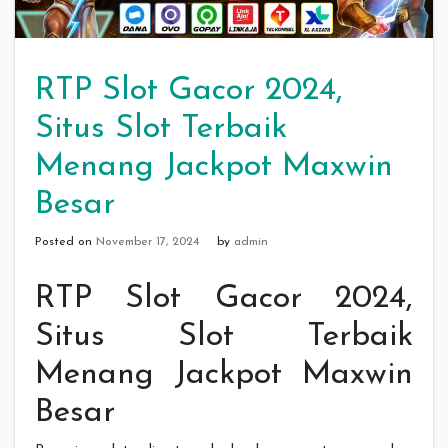
RTP Slot Gacor 2024,
Situs Slot Terbaik
Menang Jackpot Maxwin
Besar
Posted on
November 17, 2024
by
admin
RTP Slot Gacor 2024,
Situs Slot Terbaik
Menang Jackpot Maxwin
Besar