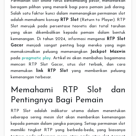
Permainan slot online terus berkembang pesat, menawarkan
beragam pilihan yang menarik bagi para pemain judi daring.
Salah satu faktor kunci dalam memenangkan permainan slot
adalah memahami konsep
RTP Slot
(Return to Player). RTP
Slot merujuk pada persentase teoretis dari total taruhan
yang akan dikembalikan kepada pemain dalam bentuk
kemenangan. Di tahun 2024, informasi mengenai
RTP Slot
Gacor
menjadi sangat penting bagi mereka yang ingin
memaksimalkan peluang memenangkan
Jackpot Maxwin
pada
pragmatic play
. Artikel ini akan membahas bagaimana
mencari RTP Slot Gacor, situs slot terbaik, dan cara
menemukan
link RTP Slot
yang memberikan peluang
kemenangan terbesar.
Memahami RTP Slot dan
Pentingnya Bagi Pemain
RTP Slot adalah indikator utama dalam menentukan
seberapa sering mesin slot akan memberikan kemenangan
kepada pemain dalam jangka panjang. Setiap permainan slot
memiliki tingkat RTP yang berbeda-beda, yang biasanya