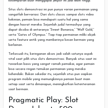
kesempatan buat menggapai jekpot ini jadi lebih tinggi.
Situs slots demonstrasi ini pun punya varian permainan yang
sangatlah bervariasi. Dari slots classic sampai slots video
kekinian, pemain bisa mendapati suatu hal yang sama
dengan hasrat mereka. Sejumlah judul termashyur yang
dapat dicoba di antaranya “Sweet Bonanza,” “Wolf Gold,”
serta “Gates of Olympus.” Tiap-tiap permainan miliki objek
serta feature antik yang memberinya kesan bermain yang
berlainan.
Terkecuali itu, keringanan akses jadi salah satunya aspek
vital saat pilih situs slots demonstrasi. Banyak situs saat ini
tawarkan basis yang sangat ramah pemakai, agar pemain
bisa secara ringan temukan permainan yang mereka
kehendaki. Bukan sekedar itu, sejumlah situs pun siapkan
program mobile yang memungkinnya pemain buat main
setiap saat serta dimanapun, meningkatkan ketenteraman
saat bermain.
Pragmatic Play: Slot