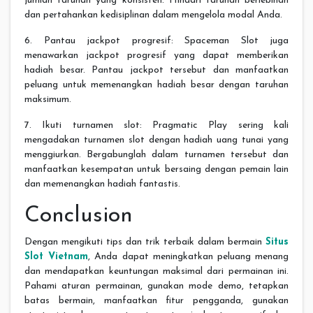
jumlah taruhan yang konsisten. Hindari taruhan berlebihan
dan pertahankan kedisiplinan dalam mengelola modal Anda.
6. Pantau jackpot progresif: Spaceman Slot juga
menawarkan jackpot progresif yang dapat memberikan
hadiah besar. Pantau jackpot tersebut dan manfaatkan
peluang untuk memenangkan hadiah besar dengan taruhan
maksimum.
7. Ikuti turnamen slot: Pragmatic Play sering kali
mengadakan turnamen slot dengan hadiah uang tunai yang
menggiurkan. Bergabunglah dalam turnamen tersebut dan
manfaatkan kesempatan untuk bersaing dengan pemain lain
dan memenangkan hadiah fantastis.
Conclusion
Dengan mengikuti tips dan trik terbaik dalam bermain
Situs
Slot Vietnam
, Anda dapat meningkatkan peluang menang
dan mendapatkan keuntungan maksimal dari permainan ini.
Pahami aturan permainan, gunakan mode demo, tetapkan
batas bermain, manfaatkan fitur pengganda, gunakan