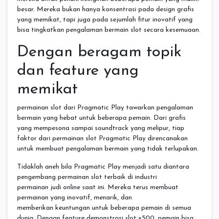
besar. Mereka bukan hanya konsentrasi pada design grafis
yang memikat, tapi juga pada sejumlah fitur inovatif yang
bisa tingkatkan pengalaman bermain slot secara kesemuaan.
Dengan beragam topik
dan feature yang
memikat
permainan slot dari Pragmatic Play tawarkan pengalaman
bermain yang hebat untuk beberapa pemain. Dari grafis
yang mempesona sampai soundtrack yang melipur, tiap
faktor dari permainan slot Pragmatic Play direncanakan
untuk membuat pengalaman bermain yang tidak terlupakan.
Tidaklah aneh bila Pragmatic Play menjadi satu diantara
pengembang permainan slot terbaik di industri
permainan judi online saat ini. Mereka terus membuat
permainan yang inovatif, menarik, dan
memberikan keuntungan untuk beberapa pemain di semua
dunia. Dengan feature demonstrasi slot x500, pemain bisa