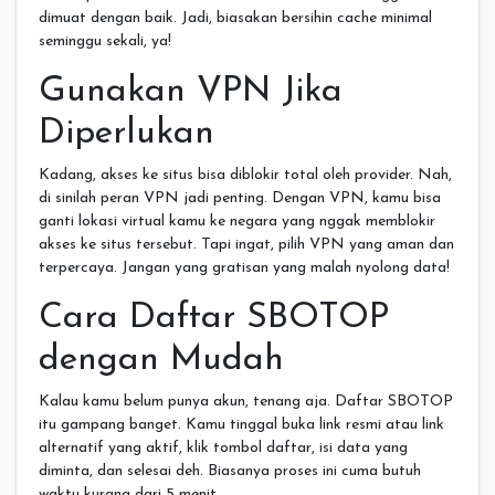
dimuat dengan baik. Jadi, biasakan bersihin cache minimal
seminggu sekali, ya!
Gunakan VPN Jika
Diperlukan
Kadang, akses ke situs bisa diblokir total oleh provider. Nah,
di sinilah peran VPN jadi penting. Dengan VPN, kamu bisa
ganti lokasi virtual kamu ke negara yang nggak memblokir
akses ke situs tersebut. Tapi ingat, pilih VPN yang aman dan
terpercaya. Jangan yang gratisan yang malah nyolong data!
Cara Daftar SBOTOP
dengan Mudah
Kalau kamu belum punya akun, tenang aja. Daftar SBOTOP
itu gampang banget. Kamu tinggal buka link resmi atau link
alternatif yang aktif, klik tombol daftar, isi data yang
diminta, dan selesai deh. Biasanya proses ini cuma butuh
waktu kurang dari 5 menit.