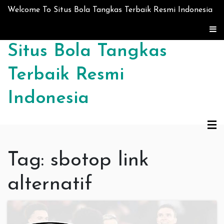
Skip to content
Welcome To Situs Bola Tangkas Terbaik Resmi Indonesia
Situs Bola Tangkas
Terbaik Resmi
Indonesia
Tag:
sbotop link
alternatif