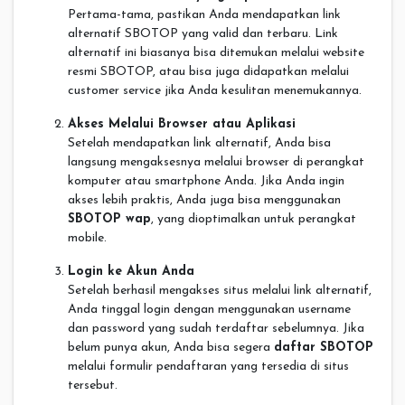
Pertama-tama, pastikan Anda mendapatkan link
alternatif SBOTOP yang valid dan terbaru. Link
alternatif ini biasanya bisa ditemukan melalui website
resmi SBOTOP, atau bisa juga didapatkan melalui
customer service jika Anda kesulitan menemukannya.
Akses Melalui Browser atau Aplikasi
Setelah mendapatkan link alternatif, Anda bisa
langsung mengaksesnya melalui browser di perangkat
komputer atau smartphone Anda. Jika Anda ingin
akses lebih praktis, Anda juga bisa menggunakan
SBOTOP wap
, yang dioptimalkan untuk perangkat
mobile.
Login ke Akun Anda
Setelah berhasil mengakses situs melalui link alternatif,
Anda tinggal login dengan menggunakan username
dan password yang sudah terdaftar sebelumnya. Jika
belum punya akun, Anda bisa segera
daftar SBOTOP
melalui formulir pendaftaran yang tersedia di situs
tersebut.