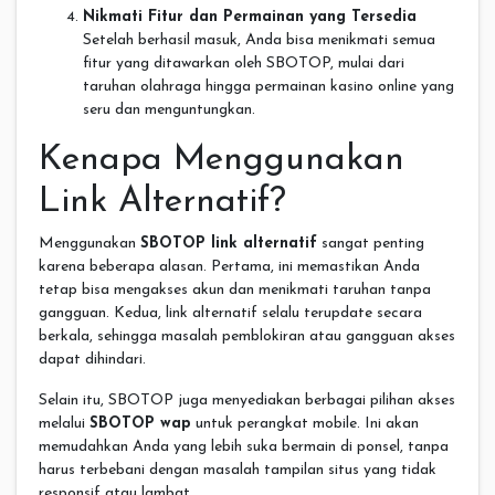
Nikmati Fitur dan Permainan yang Tersedia
Setelah berhasil masuk, Anda bisa menikmati semua
fitur yang ditawarkan oleh SBOTOP, mulai dari
taruhan olahraga hingga permainan kasino online yang
seru dan menguntungkan.
Kenapa Menggunakan
Link Alternatif?
Menggunakan
SBOTOP link alternatif
sangat penting
karena beberapa alasan. Pertama, ini memastikan Anda
tetap bisa mengakses akun dan menikmati taruhan tanpa
gangguan. Kedua, link alternatif selalu terupdate secara
berkala, sehingga masalah pemblokiran atau gangguan akses
dapat dihindari.
Selain itu, SBOTOP juga menyediakan berbagai pilihan akses
melalui
SBOTOP wap
untuk perangkat mobile. Ini akan
memudahkan Anda yang lebih suka bermain di ponsel, tanpa
harus terbebani dengan masalah tampilan situs yang tidak
responsif atau lambat.