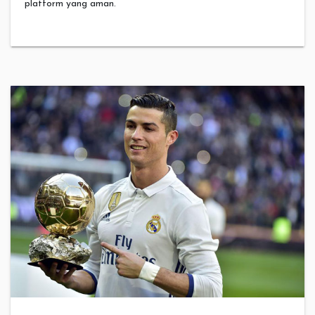
platform yang aman.