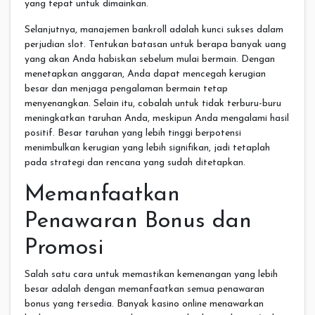
yang tepat untuk dimainkan.
Selanjutnya, manajemen bankroll adalah kunci sukses dalam
perjudian slot. Tentukan batasan untuk berapa banyak uang
yang akan Anda habiskan sebelum mulai bermain. Dengan
menetapkan anggaran, Anda dapat mencegah kerugian
besar dan menjaga pengalaman bermain tetap
menyenangkan. Selain itu, cobalah untuk tidak terburu-buru
meningkatkan taruhan Anda, meskipun Anda mengalami hasil
positif. Besar taruhan yang lebih tinggi berpotensi
menimbulkan kerugian yang lebih signifikan, jadi tetaplah
pada strategi dan rencana yang sudah ditetapkan.
Memanfaatkan
Penawaran Bonus dan
Promosi
Salah satu cara untuk memastikan kemenangan yang lebih
besar adalah dengan memanfaatkan semua penawaran
bonus yang tersedia. Banyak kasino online menawarkan