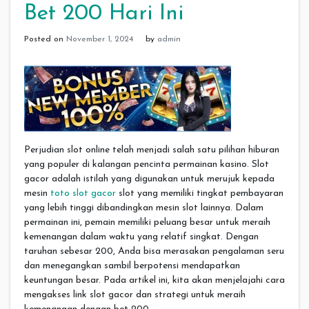
Bet 200 Hari Ini
Posted on
November 1, 2024
by
admin
Perjudian slot online telah menjadi salah satu pilihan hiburan
yang populer di kalangan pencinta permainan kasino. Slot
gacor adalah istilah yang digunakan untuk merujuk kepada
mesin
toto slot gacor
slot yang memiliki tingkat pembayaran
yang lebih tinggi dibandingkan mesin slot lainnya. Dalam
permainan ini, pemain memiliki peluang besar untuk meraih
kemenangan dalam waktu yang relatif singkat. Dengan
taruhan sebesar 200, Anda bisa merasakan pengalaman seru
dan menegangkan sambil berpotensi mendapatkan
keuntungan besar. Pada artikel ini, kita akan menjelajahi cara
mengakses link slot gacor dan strategi untuk meraih