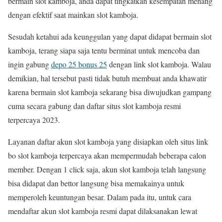
bermain slot kamboja, anda dapat tingkatkan kesempatan menang
dengan efektif saat mainkan slot kamboja.
Sesudah ketahui ada keunggulan yang dapat didapat bermain slot
kamboja, terang siapa saja tentu berminat untuk mencoba dan
ingin gabung
depo 25 bonus 25
dengan link slot kamboja. Walau
demikian, hal tersebut pasti tidak butuh membuat anda khawatir
karena bermain slot kamboja sekarang bisa diwujudkan gampang
cuma secara gabung dan daftar situs slot kamboja resmi
terpercaya 2023.
Layanan daftar akun slot kamboja yang disiapkan oleh situs link
bo slot kamboja terpercaya akan mempermudah beberapa calon
member. Dengan 1 click saja, akun slot kamboja telah langsung
bisa didapat dan bettor langsung bisa memakainya untuk
memperoleh keuntungan besar. Dalam pada itu, untuk cara
mendaftar akun slot kamboja resmi dapat dilaksanakan lewat