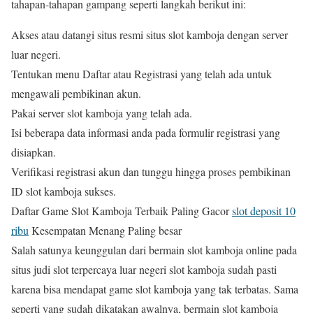
tahapan-tahapan gampang seperti langkah berikut ini:
Akses atau datangi situs resmi situs slot kamboja dengan server
luar negeri.
Tentukan menu Daftar atau Registrasi yang telah ada untuk
mengawali pembikinan akun.
Pakai server slot kamboja yang telah ada.
Isi beberapa data informasi anda pada formulir registrasi yang
disiapkan.
Verifikasi registrasi akun dan tunggu hingga proses pembikinan
ID slot kamboja sukses.
Daftar Game Slot Kamboja Terbaik Paling Gacor
slot deposit 10
ribu
Kesempatan Menang Paling besar
Salah satunya keunggulan dari bermain slot kamboja online pada
situs judi slot terpercaya luar negeri slot kamboja sudah pasti
karena bisa mendapat game slot kamboja yang tak terbatas. Sama
seperti yang sudah dikatakan awalnya, bermain slot kamboja