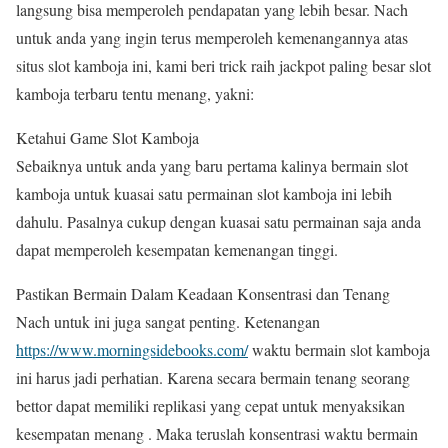
langsung bisa memperoleh pendapatan yang lebih besar. Nach
untuk anda yang ingin terus memperoleh kemenangannya atas
situs slot kamboja ini, kami beri trick raih jackpot paling besar slot
kamboja terbaru tentu menang, yakni:
Ketahui Game Slot Kamboja
Sebaiknya untuk anda yang baru pertama kalinya bermain slot
kamboja untuk kuasai satu permainan slot kamboja ini lebih
dahulu. Pasalnya cukup dengan kuasai satu permainan saja anda
dapat memperoleh kesempatan kemenangan tinggi.
Pastikan Bermain Dalam Keadaan Konsentrasi dan Tenang
Nach untuk ini juga sangat penting. Ketenangan
https://www.morningsidebooks.com/
waktu bermain slot kamboja
ini harus jadi perhatian. Karena secara bermain tenang seorang
bettor dapat memiliki replikasi yang cepat untuk menyaksikan
kesempatan menang . Maka teruslah konsentrasi waktu bermain