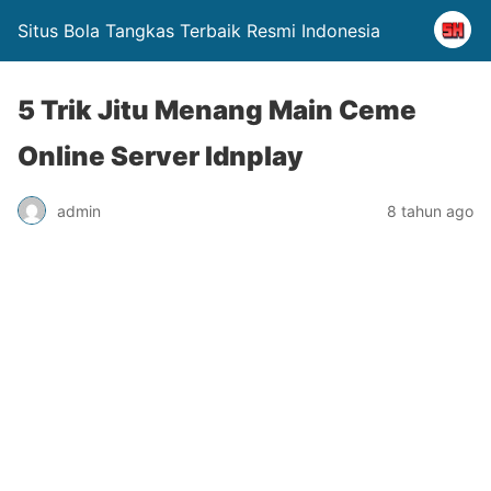
Situs Bola Tangkas Terbaik Resmi Indonesia
5 Trik Jitu Menang Main Ceme
Online Server Idnplay
admin
8 tahun ago