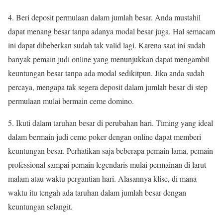
4. Beri deposit permulaan dalam jumlah besar. Anda mustahil
dapat menang besar tanpa adanya modal besar juga. Hal semacam
ini dapat dibeberkan sudah tak valid lagi. Karena saat ini sudah
banyak pemain judi online yang menunjukkan dapat mengambil
keuntungan besar tanpa ada modal sedikitpun. Jika anda sudah
percaya, mengapa tak segera deposit dalam jumlah besar di step
permulaan mulai bermain ceme domino.
5. Ikuti dalam taruhan besar di perubahan hari. Timing yang ideal
dalam bermain judi ceme poker dengan online dapat memberi
keuntungan besar. Perhatikan saja beberapa pemain lama, pemain
professional sampai pemain legendaris mulai permainan di larut
malam atau waktu pergantian hari. Alasannya klise, di mana
waktu itu tengah ada taruhan dalam jumlah besar dengan
keuntungan selangit.