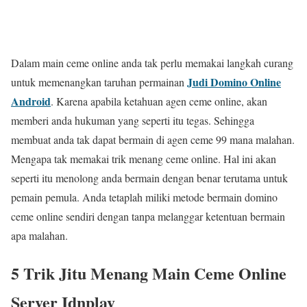
Dalam main ceme online anda tak perlu memakai langkah curang
Judi Domino Online
untuk memenangkan taruhan permainan
Android
. Karena apabila ketahuan agen ceme online, akan
memberi anda hukuman yang seperti itu tegas. Sehingga
membuat anda tak dapat bermain di agen ceme 99 mana malahan.
Mengapa tak memakai trik menang ceme online. Hal ini akan
seperti itu menolong anda bermain dengan benar terutama untuk
pemain pemula. Anda tetaplah miliki metode bermain domino
ceme online sendiri dengan tanpa melanggar ketentuan bermain
apa malahan.
5 Trik Jitu Menang Main Ceme Online
Server Idnplay