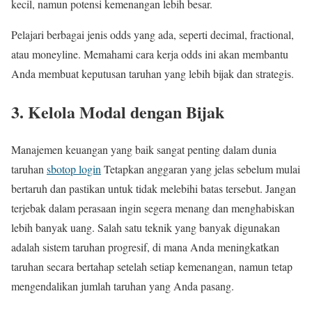
kecil, namun potensi kemenangan lebih besar.
Pelajari berbagai jenis odds yang ada, seperti decimal, fractional,
atau moneyline. Memahami cara kerja odds ini akan membantu
Anda membuat keputusan taruhan yang lebih bijak dan strategis.
3. Kelola Modal dengan Bijak
Manajemen keuangan yang baik sangat penting dalam dunia
taruhan
sbotop login
Tetapkan anggaran yang jelas sebelum mulai
bertaruh dan pastikan untuk tidak melebihi batas tersebut. Jangan
terjebak dalam perasaan ingin segera menang dan menghabiskan
lebih banyak uang. Salah satu teknik yang banyak digunakan
adalah sistem taruhan progresif, di mana Anda meningkatkan
taruhan secara bertahap setelah setiap kemenangan, namun tetap
mengendalikan jumlah taruhan yang Anda pasang.