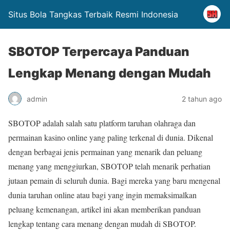
Situs Bola Tangkas Terbaik Resmi Indonesia
SBOTOP Terpercaya Panduan
Lengkap Menang dengan Mudah
admin
2 tahun ago
SBOTOP adalah salah satu platform taruhan olahraga dan
permainan kasino online yang paling terkenal di dunia. Dikenal
dengan berbagai jenis permainan yang menarik dan peluang
menang yang menggiurkan, SBOTOP telah menarik perhatian
jutaan pemain di seluruh dunia. Bagi mereka yang baru mengenal
dunia taruhan online atau bagi yang ingin memaksimalkan
peluang kemenangan, artikel ini akan memberikan panduan
lengkap tentang cara menang dengan mudah di SBOTOP.