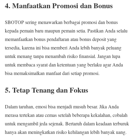
4. Manfaatkan Promosi dan Bonus
SBOTOP sering menawarkan berbagai promosi dan bonus
kepada pemain baru maupun pemain setia. Pastikan Anda selalu
memanfaatkan bonus pendaftaran atau bonus deposit yang
tersedia, karena ini bisa memberi Anda lebih banyak peluang
untuk menang tanpa menambah risiko finansial. Jangan lupa
untuk membaca syarat dan ketentuan yang berlaku agar Anda
bisa memaksimalkan manfaat dari setiap promosi.
5. Tetap Tenang dan Fokus
Dalam taruhan, emosi bisa menjadi musuh besar. Jika Anda
merasa tertekan atau cemas setelah beberapa kekalahan, cobalah
untuk mengambil jeda sejenak. Bertaruh dalam keadaan terburuk
hanya akan meningkatkan risiko kehilangan lebih banyak uang.