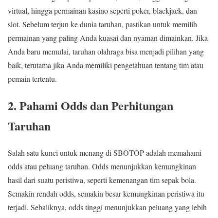
virtual, hingga permainan kasino seperti poker, blackjack, dan
slot. Sebelum terjun ke dunia taruhan, pastikan untuk memilih
permainan yang paling Anda kuasai dan nyaman dimainkan. Jika
Anda baru memulai, taruhan olahraga bisa menjadi pilihan yang
baik, terutama jika Anda memiliki pengetahuan tentang tim atau
pemain tertentu.
2. Pahami Odds dan Perhitungan
Taruhan
Salah satu kunci untuk menang di SBOTOP adalah memahami
odds atau peluang taruhan. Odds menunjukkan kemungkinan
hasil dari suatu peristiwa, seperti kemenangan tim sepak bola.
Semakin rendah odds, semakin besar kemungkinan peristiwa itu
terjadi. Sebaliknya, odds tinggi menunjukkan peluang yang lebih