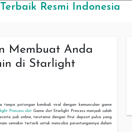
 Terbaik Resmi Indonesia
an Membuat Anda
n di Starlight
ulsa tanpa potongan kembali viral dengan kemunculan game
light Princess slot
Game slot Starlight Princess menjadi salah
cinta judi online, terutama dengan fitur deposit pulsa yang
main semakin tertarik untuk mencoba peruntungannya dalam