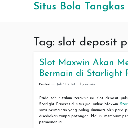
Skip to content
Situs Bola Tangkas
Tag:
slot deposit
Slot Maxwin Akan M
Bermain di Starlight 
Posted on
Juli 31, 2024
by
admin
Pada tahun-tahun terakhir ini, slot deposit p
Starlight Princess di situs judi online Maxwin.
Star
satu permainan yang paling diminati oleh para pe
disediakan tanpa potongan. Hal ini membuat pe
permainan ini.