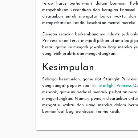
tetap harus berhati-hati dalam bermain. Perl
menyebabkan kecanduan dan kerugian finansial j
disarankan untuk mengatur batas waktu dan 
memperhatikan kondisi kesehatan mental mereka.
Dengan semakin berkembangnya industri judi onlin
Princess akan terus menjadi pilihan utama bagi 
besar, game ini menjadi jawaban bagi mereka ya
yang lebih praktis dan menguntungkan.
Kesimpulan
Sebagai kesimpulan, game slot Starlight Princess
yang sangat populer saat ini.
Starlight Princess
Den
menarik, game ini berhasil menarik perhatian p
menguntungkan. Namun, pemain disarankan untuk
mengatur waktu dan uang mereka dalam bermai
bermanfaat bagi pembaca. Terima kasih.