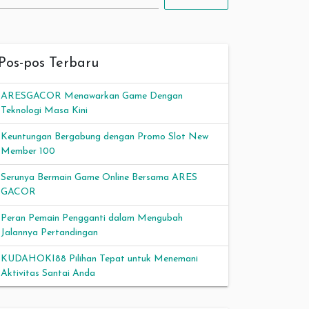
Pos-pos Terbaru
ARESGACOR Menawarkan Game Dengan
Teknologi Masa Kini
Keuntungan Bergabung dengan Promo Slot New
Member 100
Serunya Bermain Game Online Bersama ARES
GACOR
Peran Pemain Pengganti dalam Mengubah
Jalannya Pertandingan
KUDAHOKI88 Pilihan Tepat untuk Menemani
Aktivitas Santai Anda