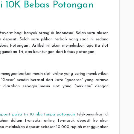
ri 10K Bebas Potongan
 favorit bagi banyak orang di Indonesia. Salah satu alasan
eposit. Salah satu pilihan terbaik yang saat ini sedang
bas Potongan”. Artikel ini akan menjelaskan apa itu slot
gunakan Tri, dan keuntungan dari bebas potongan.
k menggambarkan mesin slot online yang sering memberikan
Gacor” sendiri berasal dari kata “gacoran” yang artinya
r diartikan sebagai mesin slot yang “berkicau” dengan
eposit pulsa tri 10 ribu tanpa potongan
telekomunikasi di
han dalam transaksi online, termasuk deposit ke akun
bisa melakukan deposit sebesar 10.000 rupiah menggunakan