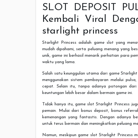
SLOT DEPOSIT P
Kembali Viral Deng
starlight princess
Starlight Princess adalah game slot yang mena
mudah dipahami, serta peluang menang yang bes
unik, game ini berhasil menarik perhatian para 
waktu yang lama.
Salah satu keunggulan utama dari game Starlight
menggunakan sistem pembayaran melalui pulsa,
cepat. Selain itu, tanpa adanya potongan dari
keuntungan lebih besar dalam bermain game ini.
Tidak hanya itu, game slot Starlight Princess 
pemain. Mulai dari bonus deposit, bonus refer
kemenangan yang fantastis. Dengan adanya ber
untuk terus bermain dan meningkatkan peluang m
Namun, meskipun game slot Starlight Princess 