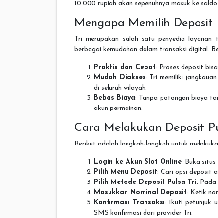
10.000 rupiah akan sepenuhnya masuk ke saldo
Mengapa Memilih Deposit P
Tri merupakan salah satu penyedia layanan 
berbagai kemudahan dalam transaksi digital. Be
Praktis dan Cepat
: Proses deposit bi
Mudah Diakses
: Tri memiliki jangkauan
di seluruh wilayah.
Bebas Biaya
: Tanpa potongan biaya ta
akun permainan.
Cara Melakukan Deposit Pu
Berikut adalah langkah-langkah untuk melakukan
Login ke Akun Slot Online
: Buka situs
Pilih Menu Deposit
: Cari opsi deposit
Pilih Metode Deposit Pulsa Tri
: Pada 
Masukkan Nominal Deposit
: Ketik no
Konfirmasi Transaksi
: Ikuti petunjuk
SMS konfirmasi dari provider Tri.